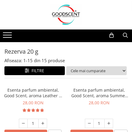
Catalog Produse
Dispozitive de Parfumare Ambientală
Esente Parfum Ambiental
Pachete Promo
Auto
Mostre
Dispozitive de Parfumare
Rezidențiale
Rezerva 10 g
Ambientală
Comerciale
Rezerva 20 g
Rezerva 20 g
Esente Parfum Ambiental
Industriale (HVAC)
Rezerva 100 g
Afiseaza:
1-
15
din
15
produse
Rezerve Spray Good Scent
Rezerva 200 g
FILTRE
Odorizant cu Pulverizator
Rezerva 500 g
Parfum Concentrat Rufe
Rezerva 1 Kg
Esenta parfum ambiental,
Esenta parfum ambiental,
Site Pisoar
Good Scent, aroma Leather &
Good Scent, aroma Summer
Black Oudh, 20 g
Melon, 20 g
28,00 RON
28,00 RON