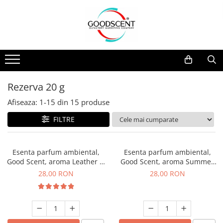
Catalog Produse
Dispozitive de Parfumare Ambientală
Esente Parfum Ambiental
Pachete Promo
Auto
Mostre
Dispozitive de Parfumare
Rezidențiale
Rezerva 10 g
Ambientală
Comerciale
Rezerva 20 g
Rezerva 20 g
Esente Parfum Ambiental
Industriale (HVAC)
Rezerva 100 g
Afiseaza:
1-
15
din
15
produse
Rezerve Spray Good Scent
Rezerva 200 g
FILTRE
Odorizant cu Pulverizator
Rezerva 500 g
Parfum Concentrat Rufe
Rezerva 1 Kg
Esenta parfum ambiental,
Esenta parfum ambiental,
Site Pisoar
Good Scent, aroma Leather &
Good Scent, aroma Summer
Black Oudh, 20 g
Melon, 20 g
28,00 RON
28,00 RON