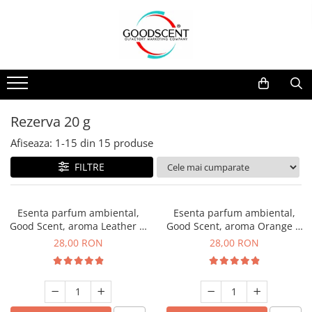
Catalog Produse
Dispozitive de Parfumare Ambientală
Esente Parfum Ambiental
Pachete Promo
Auto
Mostre
Dispozitive de Parfumare
Rezidențiale
Rezerva 10 g
Ambientală
Comerciale
Rezerva 20 g
Rezerva 20 g
Esente Parfum Ambiental
Industriale (HVAC)
Rezerva 100 g
Afiseaza:
1-
15
din
15
produse
Rezerve Spray Good Scent
Rezerva 200 g
FILTRE
Odorizant cu Pulverizator
Rezerva 500 g
Parfum Concentrat Rufe
Rezerva 1 Kg
Esenta parfum ambiental,
Esenta parfum ambiental,
Site Pisoar
Good Scent, aroma Leather &
Good Scent, aroma Orange &
Black Oudh, 20 g
Fresh Cinnamon, 20 g
28,00 RON
28,00 RON