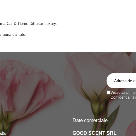
roma Car & Home Diffuser Luxury.
i bună calitate.
Vreau sa primes
Confidentialitat
Date comerciale
ata
GOOD SCENT SRL