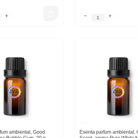
fum ambiental, Good
Esenta parfum ambiental,
ma Bubble Gum, 20 g
Scent, aroma Pure White M