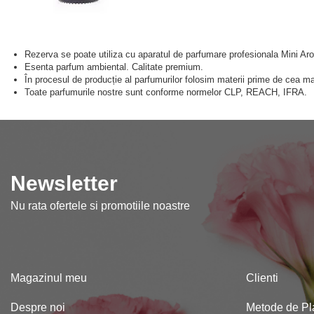
Rezerva se poate utiliza cu aparatul de parfumare profesionala Mini A
Esenta parfum ambiental. Calitate premium.
În procesul de producție al parfumurilor folosim materii prime de cea ma
Toate parfumurile nostre sunt conforme normelor CLP, REACH, IFRA.
Newsletter
Nu rata ofertele si promotiile noastre
Magazinul meu
Clienti
Despre noi
Metode de Pl