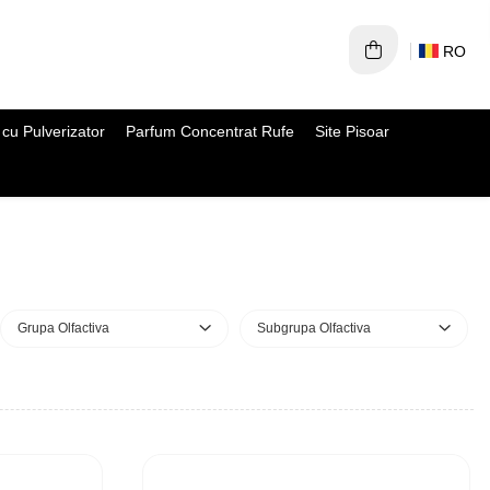
RO
cu Pulverizator
Parfum Concentrat Rufe
Site Pisoar
Grupa Olfactiva
Subgrupa Olfactiva