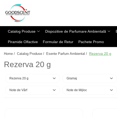
Catalog Produse
Dispozitive de Parfumare Ambientală
Esente Parfum Ambiental
Pachete Promo
Auto
Mostre
Catalog Produse
Dispozitive de Parfumare Ambientală
Dispozitive de Parfumare
Rezidențiale
Rezerva 10 g
Ambientală
Piramide Olfactive
Formular de Retur
Pachete Promo
Comerciale
Rezerva 20 g
Esente Parfum Ambiental
Industriale (HVAC)
Rezerva 100 g
Rezerva 20 g
Home /
Catalog Produse /
Esente Parfum Ambiental /
Rezerve Spray Good Scent
Rezerva 200 g
Rezerva 20 g
Odorizant cu Pulverizator
Rezerva 500 g
Parfum Concentrat Rufe
Rezerva 1 Kg
Rezerva 20 g
Gramaj
Site Pisoar
Note de Vârf
Note de Mijloc