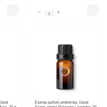
 Good
Esenta parfum ambiental, Good
usc, 20 g
Scent, aroma Relaxing Lavender, 20