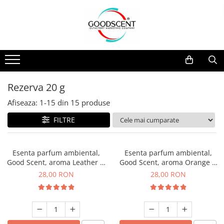
Catalog Produse
Dispozitive de Parfumare Ambientală
Esente Parfum Ambiental
Pachete Promo
Auto
Mostre
Dispozitive de Parfumare
Rezidențiale
Rezerva 10 g
Ambientală
Comerciale
Rezerva 20 g
Rezerva 20 g
Esente Parfum Ambiental
Industriale (HVAC)
Rezerva 100 g
Afiseaza:
1-
15
din
15
produse
Rezerve Spray Good Scent
Rezerva 200 g
FILTRE
Odorizant cu Pulverizator
Rezerva 500 g
Parfum Concentrat Rufe
Rezerva 1 Kg
Esenta parfum ambiental,
Esenta parfum ambiental,
Site Pisoar
Good Scent, aroma Leather &
Good Scent, aroma Orange &
Black Oudh, 20 g
Fresh Cinnamon, 20 g
28,00 RON
28,00 RON