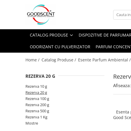
Catalog Produse
Dispozitive de Parfumare Ambientală
Esente Parfum Ambiental
Pachete Promo
Auto
Mostre
CATALOG PRODUSE
DISPOZITIVE DE PARFUMA
Dispozitive de Parfumare
Rezidențiale
Rezerva 10 g
Ambientală
ODORIZANT CU PULVERIZATOR
PARFUM CONCEN
Comerciale
Rezerva 20 g
Esente Parfum Ambiental
Industriale (HVAC)
Rezerva 100 g
Home /
Catalog Produse /
Esente Parfum Ambiental 
Rezerve Spray Good Scent
Rezerva 200 g
Odorizant cu Pulverizator
Rezerv
REZERVA 20 G
Rezerva 500 g
Parfum Concentrat Rufe
Afiseaza:
Rezerva 1 Kg
Rezerva 10 g
Site Pisoar
Rezerva 20 g
Rezerva 100 g
Rezerva 200 g
Rezerva 500 g
Esenta
Rezerva 1 Kg
Good Sce
Bl
Mostre