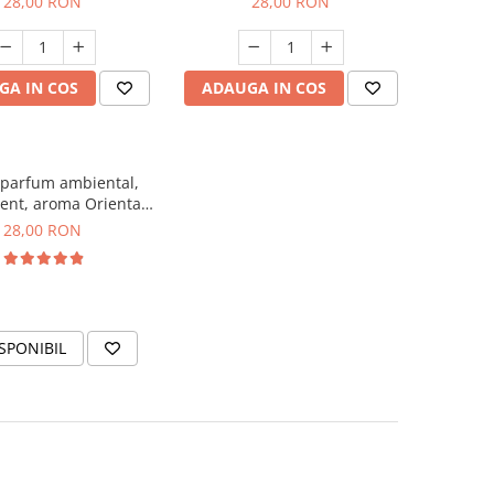
28,00 RON
28,00 RON
GA IN COS
ADAUGA IN COS
 parfum ambiental,
ent, aroma Oriental
Amber, 20 g
28,00 RON
SPONIBIL