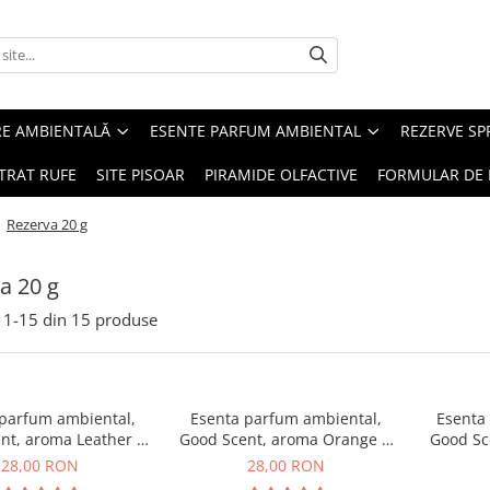
RE AMBIENTALĂ
ESENTE PARFUM AMBIENTAL
REZERVE S
TRAT RUFE
SITE PISOAR
PIRAMIDE OLFACTIVE
FORMULAR DE 
/
Rezerva 20 g
a 20 g
1-
15
din
15
produse
 parfum ambiental,
Esenta parfum ambiental,
Esenta
nt, aroma Leather &
Good Scent, aroma Orange &
Good Sc
ack Oudh, 20 g
Fresh Cinnamon, 20 g
28,00 RON
28,00 RON