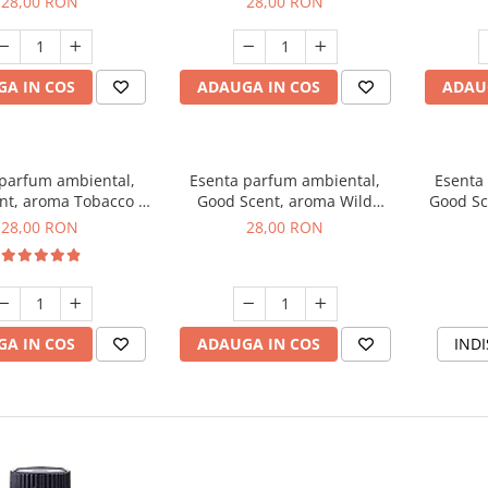
28,00 RON
28,00 RON
A IN COS
ADAUGA IN COS
ADAU
 parfum ambiental,
Esenta parfum ambiental,
Esenta
nt, aroma Tobacco &
Good Scent, aroma Wild
Good Sc
Vanilla, 20 g
Sailor, 20 g
28,00 RON
28,00 RON
A IN COS
ADAUGA IN COS
INDI