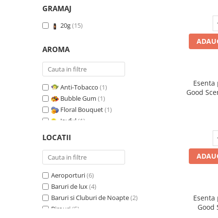
GRAMAJ
20g
(15)
ADAUG
AROMA
Esenta
Anti-Tobacco
(1)
Good Scen
Bubble Gum
(1)
Floral Bouquet
(1)
Joyful
(1)
Leather & Black Oudh
(1)
LOCATII
Marine Breeze
(1)
Orange & Fresh Cinnamon
(1)
ADAUG
Oriental Amber
(1)
Aeroporturi
(6)
Pure White Musc
(1)
Baruri de lux
(4)
Red Fruit Bubble
(1)
Baruri si Cluburi de Noapte
(2)
Esenta
Red Grapes
(1)
Good 
Birouri
(5)
Relaxing Lavender
(1)