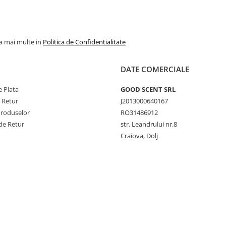
la mai multe in
Politica de Confidentialitate
DATE COMERCIALE
 Plata
GOOD SCENT SRL
e Retur
J2013000640167
Produselor
RO31486912
de Retur
str. Leandrului nr.8
Craiova, Dolj