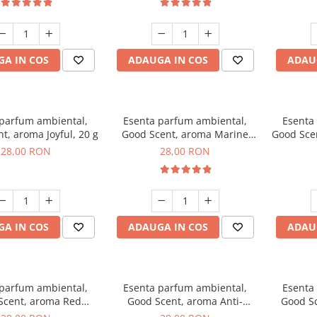
A IN COS
ADAUGA IN COS
ADAU
 parfum ambiental,
Esenta parfum ambiental,
Esenta
t, aroma Joyful, 20 g
Good Scent, aroma Marine
Good Sce
Breeze, 20 g
28,00 RON
28,00 RON
A IN COS
ADAUGA IN COS
ADAU
 parfum ambiental,
Esenta parfum ambiental,
Esenta
Scent, aroma Red
Good Scent, aroma Anti-
Good S
Grapes, 20 g
Tobacco, 20 g