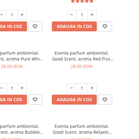
GA IN COS
ADAUGA IN COS
 parfum ambiental,
Esenta parfum ambiental,
nt, aroma Pure White
Good Scent, aroma Red Fruit
Musc, 20 g
Bubble, 20 g
28,00 RON
28,00 RON
GA IN COS
ADAUGA IN COS
 parfum ambiental,
Esenta parfum ambiental,
cent, aroma Bubble
Good Scent, aroma Relaxing
Gum, 20 g
Lavender, 20 g