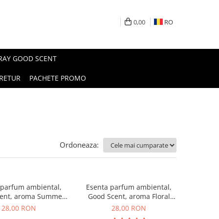
0,00
RO
PRAY GOOD SCENT
RETUR
PACHETE PROMO
Ordoneaza:
 parfum ambiental,
Esenta parfum ambiental,
ent, aroma Summer
Good Scent, aroma Floral
Melon, 20 g
Bouquet, 20 g
28,00 RON
28,00 RON