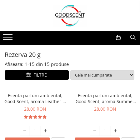
Catalog Produse
Dispozitive de Parfumare Ambientală
Esente Parfum Ambiental
Pachete Promo
Auto
Mostre
Dispozitive de Parfumare
Rezidențiale
Rezerva 10 g
Ambientală
Comerciale
Rezerva 20 g
Rezerva 20 g
Esente Parfum Ambiental
Industriale (HVAC)
Rezerva 100 g
Afiseaza:
1-
15
din
15
produse
Rezerve Spray Good Scent
Rezerva 200 g
FILTRE
Odorizant cu Pulverizator
Rezerva 500 g
Parfum Concentrat Rufe
Rezerva 1 Kg
Esenta parfum ambiental,
Esenta parfum ambiental,
Site Pisoar
Good Scent, aroma Leather &
Good Scent, aroma Summer
Black Oudh, 20 g
Melon, 20 g
28,00 RON
28,00 RON