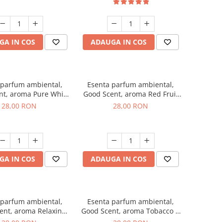
GA IN COS
ADAUGA IN COS
 parfum ambiental,
Esenta parfum ambiental,
nt, aroma Pure White
Good Scent, aroma Red Fruit
Musc, 20 g
Bubble, 20 g
28,00 RON
28,00 RON
GA IN COS
ADAUGA IN COS
 parfum ambiental,
Esenta parfum ambiental,
ent, aroma Relaxing
Good Scent, aroma Tobacco &
avender, 20 g
Vanilla, 20 g