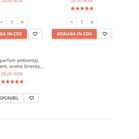
28,00 RON
28,00 RON
GA IN COS
ADAUGA IN COS
 parfum ambiental,
ent, aroma Oriental
Amber, 20 g
28,00 RON
SPONIBIL