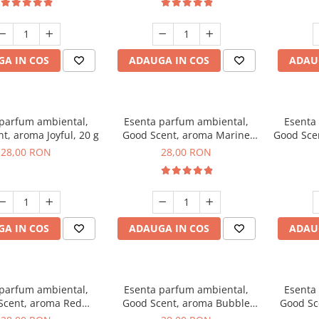
A IN COS
ADAUGA IN COS
ADAU
 parfum ambiental,
Esenta parfum ambiental,
Esenta
t, aroma Joyful, 20 g
Good Scent, aroma Marine
Good Sce
Breeze, 20 g
28,00 RON
28,00 RON
A IN COS
ADAUGA IN COS
ADAU
 parfum ambiental,
Esenta parfum ambiental,
Esenta
Scent, aroma Red
Good Scent, aroma Bubble
Good Sc
Grapes, 20 g
Gum, 20 g
L