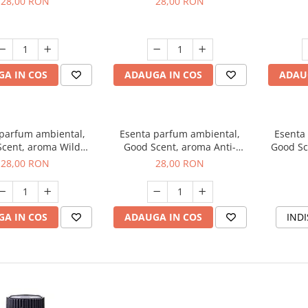
28,00 RON
28,00 RON
A IN COS
ADAUGA IN COS
ADAU
 parfum ambiental,
Esenta parfum ambiental,
Esenta
cent, aroma Wild
Good Scent, aroma Anti-
Good Sc
Sailor, 20 g
Tobacco, 20 g
28,00 RON
28,00 RON
A IN COS
ADAUGA IN COS
INDI