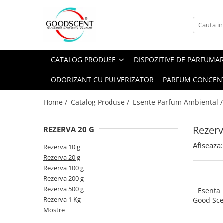
Catalog Produse
Dispozitive de Parfumare Ambientală
Esente Parfum Ambiental
Pachete Promo
Auto
Mostre
CATALOG PRODUSE
DISPOZITIVE DE PARFUMA
Dispozitive de Parfumare
Rezidențiale
Rezerva 10 g
Ambientală
ODORIZANT CU PULVERIZATOR
PARFUM CONCEN
Comerciale
Rezerva 20 g
Esente Parfum Ambiental
Industriale (HVAC)
Rezerva 100 g
Home /
Catalog Produse /
Esente Parfum Ambiental 
Rezerve Spray Good Scent
Rezerva 200 g
Odorizant cu Pulverizator
Rezerv
REZERVA 20 G
Rezerva 500 g
Parfum Concentrat Rufe
Afiseaza:
Rezerva 1 Kg
Rezerva 10 g
Site Pisoar
Rezerva 20 g
Rezerva 100 g
Rezerva 200 g
Rezerva 500 g
Esenta
Rezerva 1 Kg
Good Sce
Bl
Mostre