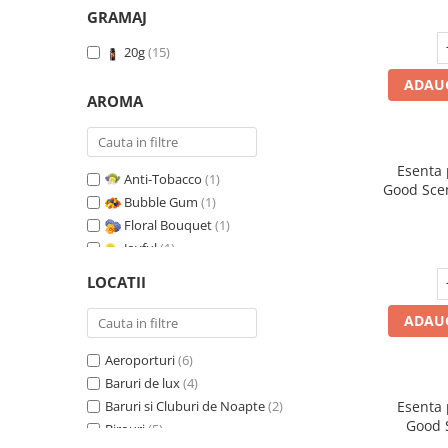
GRAMAJ
20g
(15)
ADAUG
AROMA
Esenta
Anti-Tobacco
(1)
Good Scen
Bubble Gum
(1)
Floral Bouquet
(1)
Joyful
(1)
Leather & Black Oudh
(1)
LOCATII
Marine Breeze
(1)
Orange & Fresh Cinnamon
(1)
ADAUG
Oriental Amber
(1)
Aeroporturi
(6)
Pure White Musc
(1)
Baruri de lux
(4)
Red Fruit Bubble
(1)
Baruri si Cluburi de Noapte
(2)
Esenta
Red Grapes
(1)
Good 
Birouri
(5)
Relaxing Lavender
(1)