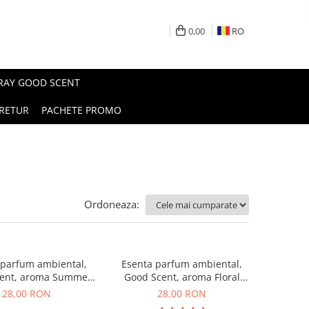
0,00
RO
PRAY GOOD SCENT
RETUR
PACHETE PROMO
Ordoneaza:
 parfum ambiental,
Esenta parfum ambiental,
ent, aroma Summer
Good Scent, aroma Floral
Melon, 20 g
Bouquet, 20 g
28,00 RON
28,00 RON