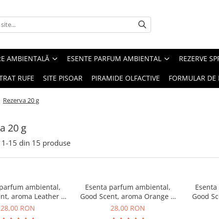
RE AMBIENTALĂ
ESENTE PARFUM AMBIENTAL
REZERVE S
TRAT RUFE
SITE PISOAR
PIRAMIDE OLFACTIVE
FORMULAR DE 
/
Rezerva 20 g
a 20 g
1-
15
din
15
produse
 parfum ambiental,
Esenta parfum ambiental,
Esenta
nt, aroma Leather &
Good Scent, aroma Orange &
Good Sc
ack Oudh, 20 g
Fresh Cinnamon, 20 g
28,00 RON
28,00 RON