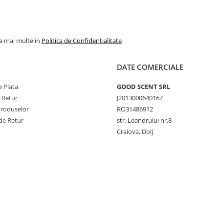
la mai multe in
Politica de Confidentialitate
DATE COMERCIALE
 Plata
GOOD SCENT SRL
e Retur
J2013000640167
Produselor
RO31486912
de Retur
str. Leandrului nr.8
Craiova, Dolj