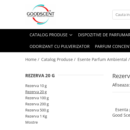
Catalog Produse
Dispozitive de Parfumare Ambientală
Esente Parfum Ambiental
Pachete Promo
Auto
Mostre
CATALOG PRODUSE
DISPOZITIVE DE PARFUMA
Dispozitive de Parfumare
Rezidențiale
Rezerva 10 g
Ambientală
ODORIZANT CU PULVERIZATOR
PARFUM CONCEN
Comerciale
Rezerva 20 g
Esente Parfum Ambiental
Industriale (HVAC)
Rezerva 100 g
Home /
Catalog Produse /
Esente Parfum Ambiental 
Rezerve Spray Good Scent
Rezerva 200 g
Odorizant cu Pulverizator
Rezerv
REZERVA 20 G
Rezerva 500 g
Parfum Concentrat Rufe
Afiseaza:
Rezerva 1 Kg
Rezerva 10 g
Site Pisoar
Rezerva 20 g
Rezerva 100 g
Rezerva 200 g
Esenta
Rezerva 500 g
Good Sce
Rezerva 1 Kg
Bl
Mostre