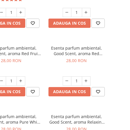
GA IN COS
ADAUGA IN COS
 parfum ambiental,
Esenta parfum ambiental,
nt, aroma Red Fruit
Good Scent, aroma Red
Bubble, 20 g
Grapes, 20 g
28,00 RON
28,00 RON
GA IN COS
ADAUGA IN COS
 parfum ambiental,
Esenta parfum ambiental,
nt, aroma Pure White
Good Scent, aroma Relaxing
Musc, 20 g
Lavender, 20 g
28,00 RON
28,00 RON