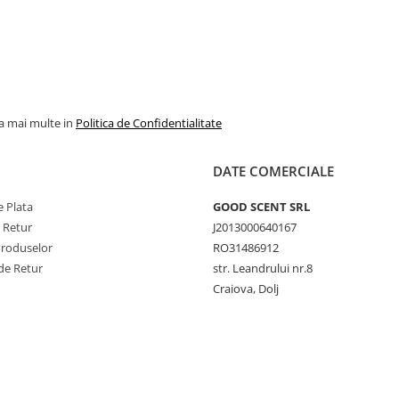
la mai multe in
Politica de Confidentialitate
DATE COMERCIALE
 Plata
GOOD SCENT SRL
e Retur
J2013000640167
Produselor
RO31486912
de Retur
str. Leandrului nr.8
Craiova, Dolj