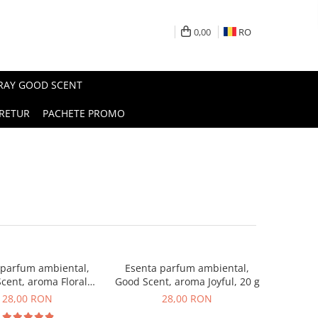
0,00
RO
PRAY GOOD SCENT
RETUR
PACHETE PROMO
 parfum ambiental,
Esenta parfum ambiental,
cent, aroma Floral
Good Scent, aroma Joyful, 20 g
ouquet, 20 g
28,00 RON
28,00 RON