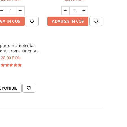
GA IN COS
ADAUGA IN COS
 parfum ambiental,
ent, aroma Oriental
Amber, 20 g
28,00 RON
SPONIBIL