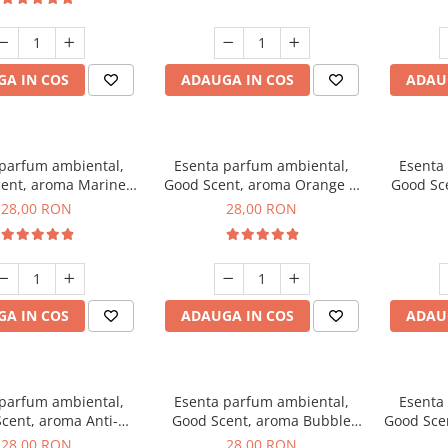
A IN COS
ADAUGA IN COS
ADAU
 parfum ambiental,
Esenta parfum ambiental,
Esenta
ent, aroma Marine
Good Scent, aroma Orange &
Good Sce
Breeze, 20 g
Fresh Cinnamon, 20 g
28,00 RON
28,00 RON
A IN COS
ADAUGA IN COS
ADAU
 parfum ambiental,
Esenta parfum ambiental,
Esenta
cent, aroma Anti-
Good Scent, aroma Bubble
Good Sce
obacco, 20 g
Gum, 20 g
28,00 RON
28,00 RON