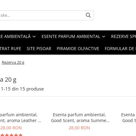
RE AMBIENTALĂ
ESENTE PARFUM AMBIENTAL
REZERVE S
TRAT RUFE
SITE PISOAR
PIRAMIDE OLFACTIVE
FORMULAR DE 
/
Rezerva 20 g
a 20 g
1-
15
din
15
produse
 parfum ambiental,
Esenta parfum ambiental,
Esenta
nt, aroma Leather &
Good Scent, aroma Summer
Good S
ack Oudh, 20 g
Melon, 20 g
B
28,00 RON
28,00 RON