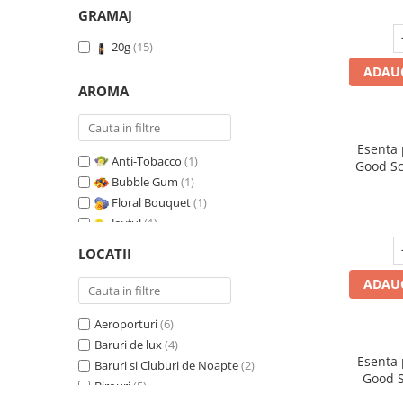
GRAMAJ
20g
(15)
ADAUG
AROMA
Esenta
Anti-Tobacco
(1)
Good Sc
Bubble Gum
(1)
Floral Bouquet
(1)
Joyful
(1)
Leather & Black Oudh
(1)
LOCATII
Marine Breeze
(1)
ADAUG
Orange & Fresh Cinnamon
(1)
Oriental Amber
(1)
Aeroporturi
(6)
Pure White Musc
(1)
Baruri de lux
(4)
Red Fruit Bubble
(1)
Esenta
Baruri si Cluburi de Noapte
(2)
Red Grapes
(1)
Good S
Birouri
(5)
Relaxing Lavender
(1)
T