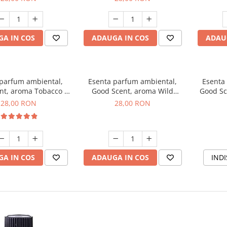
A IN COS
ADAUGA IN COS
ADAU
 parfum ambiental,
Esenta parfum ambiental,
Esenta
nt, aroma Tobacco &
Good Scent, aroma Wild
Good Sc
Vanilla, 20 g
Sailor, 20 g
28,00 RON
28,00 RON
A IN COS
ADAUGA IN COS
INDI