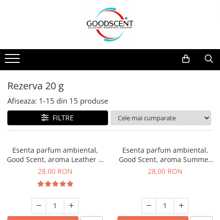
Catalog Produse
Dispozitive de Parfumare Ambientală
Esente Parfum Ambiental
Pachete Promo
Auto
Mostre
Dispozitive de Parfumare
Rezidențiale
Rezerva 10 g
Ambientală
Comerciale
Rezerva 20 g
Rezerva 20 g
Esente Parfum Ambiental
Industriale (HVAC)
Rezerva 100 g
Afiseaza:
1-
15
din
15
produse
Rezerve Spray Good Scent
Rezerva 200 g
FILTRE
Odorizant cu Pulverizator
Rezerva 500 g
Parfum Concentrat Rufe
Rezerva 1 Kg
Esenta parfum ambiental,
Esenta parfum ambiental,
Site Pisoar
Good Scent, aroma Leather &
Good Scent, aroma Summer
Black Oudh, 20 g
Melon, 20 g
28,00 RON
28,00 RON