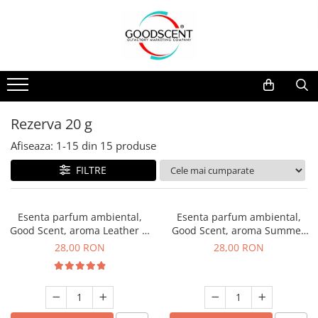
Catalog Produse
Dispozitive de Parfumare Ambientală
Esente Parfum Ambiental
Pachete Promo
Auto
Mostre
Dispozitive de Parfumare
Rezidențiale
Rezerva 10 g
Ambientală
Comerciale
Rezerva 20 g
Rezerva 20 g
Esente Parfum Ambiental
Industriale (HVAC)
Rezerva 100 g
Afiseaza:
1-
15
din
15
produse
Rezerve Spray Good Scent
Rezerva 200 g
FILTRE
Odorizant cu Pulverizator
Rezerva 500 g
Parfum Concentrat Rufe
Rezerva 1 Kg
Esenta parfum ambiental,
Esenta parfum ambiental,
Site Pisoar
Good Scent, aroma Leather &
Good Scent, aroma Summer
Black Oudh, 20 g
Melon, 20 g
28,00 RON
28,00 RON