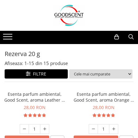
Catalog Produse
Dispozitive de Parfumare Ambientală
Esente Parfum Ambiental
Pachete Promo
Auto
Mostre
Dispozitive de Parfumare
Rezidențiale
Rezerva 10 g
Ambientală
Comerciale
Rezerva 20 g
Rezerva 20 g
Esente Parfum Ambiental
Industriale (HVAC)
Rezerva 100 g
Afiseaza:
1-
15
din
15
produse
Rezerve Spray Good Scent
Rezerva 200 g
FILTRE
Odorizant cu Pulverizator
Rezerva 500 g
Parfum Concentrat Rufe
Rezerva 1 Kg
Esenta parfum ambiental,
Esenta parfum ambiental,
Site Pisoar
Good Scent, aroma Leather &
Good Scent, aroma Orange &
Black Oudh, 20 g
Fresh Cinnamon, 20 g
28,00 RON
28,00 RON