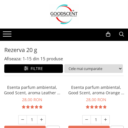
Catalog Produse
Dispozitive de Parfumare Ambientală
Esente Parfum Ambiental
Pachete Promo
Auto
Mostre
Dispozitive de Parfumare
Rezidențiale
Rezerva 10 g
Ambientală
Comerciale
Rezerva 20 g
Rezerva 20 g
Esente Parfum Ambiental
Industriale (HVAC)
Rezerva 100 g
Afiseaza:
1-
15
din
15
produse
Rezerve Spray Good Scent
Rezerva 200 g
FILTRE
Odorizant cu Pulverizator
Rezerva 500 g
Parfum Concentrat Rufe
Rezerva 1 Kg
Esenta parfum ambiental,
Esenta parfum ambiental,
Site Pisoar
Good Scent, aroma Leather &
Good Scent, aroma Orange &
Black Oudh, 20 g
Fresh Cinnamon, 20 g
28,00 RON
28,00 RON