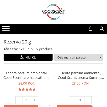
Catalog Produse
Dispozitive de Parfumare Ambientală
Esente Parfum Ambiental
Pachete Promo
Auto
Mostre
Dispozitive de Parfumare
Rezidențiale
Rezerva 10 g
Ambientală
Comerciale
Rezerva 20 g
Rezerva 20 g
Esente Parfum Ambiental
Industriale (HVAC)
Rezerva 100 g
Afiseaza:
1-
15
din
15
produse
Rezerve Spray Good Scent
Rezerva 200 g
FILTRE
Odorizant cu Pulverizator
Rezerva 500 g
Parfum Concentrat Rufe
Rezerva 1 Kg
Esenta parfum ambiental,
Esenta parfum ambiental,
Site Pisoar
Good Scent, aroma Leather &
Good Scent, aroma Summer
Black Oudh, 20 g
Melon, 20 g
28,00 RON
28,00 RON