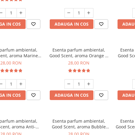
A IN COS
ADAUGA IN COS
ADAU
 parfum ambiental,
Esenta parfum ambiental,
Esenta
ent, aroma Marine
Good Scent, aroma Orange &
Good Sce
Breeze, 20 g
Fresh Cinnamon, 20 g
28,00 RON
28,00 RON
A IN COS
ADAUGA IN COS
ADAU
 parfum ambiental,
Esenta parfum ambiental,
Esenta
cent, aroma Anti-
Good Scent, aroma Bubble
Good Sce
obacco, 20 g
Gum, 20 g
28,00 RON
28,00 RON