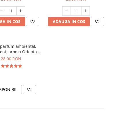
GA IN COS
ADAUGA IN COS
 parfum ambiental,
ent, aroma Oriental
Amber, 20 g
28,00 RON
SPONIBIL