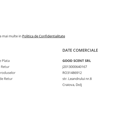
la mai multe in
Politica de Confidentialitate
DATE COMERCIALE
 Plata
GOOD SCENT SRL
e Retur
J2013000640167
Produselor
RO31486912
de Retur
str. Leandrului nr.8
Craiova, Dolj