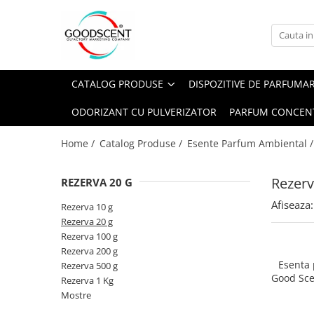
Catalog Produse
Dispozitive de Parfumare Ambientală
Esente Parfum Ambiental
Pachete Promo
Auto
Mostre
CATALOG PRODUSE
DISPOZITIVE DE PARFUMA
Dispozitive de Parfumare
Rezidențiale
Rezerva 10 g
Ambientală
ODORIZANT CU PULVERIZATOR
PARFUM CONCEN
Comerciale
Rezerva 20 g
Esente Parfum Ambiental
Industriale (HVAC)
Rezerva 100 g
Home /
Catalog Produse /
Esente Parfum Ambiental 
Rezerve Spray Good Scent
Rezerva 200 g
Odorizant cu Pulverizator
Rezerv
REZERVA 20 G
Rezerva 500 g
Parfum Concentrat Rufe
Afiseaza:
Rezerva 1 Kg
Rezerva 10 g
Site Pisoar
Rezerva 20 g
Rezerva 100 g
Rezerva 200 g
Esenta
Rezerva 500 g
Good Sce
Rezerva 1 Kg
Bl
Mostre