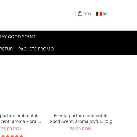
0,00
RO
PRAY GOOD SCENT
RETUR
PACHETE PROMO
 parfum ambiental,
Esenta parfum ambiental,
cent, aroma Floral
Good Scent, aroma Joyful, 20 g
ouquet, 20 g
28,00 RON
28,00 RON