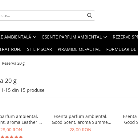
RE AMBIENTALĂ
ESENTE PARFUM AMBIENTAL
REZERVE S
TRAT RUFE
SITE PISOAR
PIRAMIDE OLFACTIVE
FORMULAR DE 
/
Rezerva 20 g
a 20 g
1-
15
din
15
produse
 parfum ambiental,
Esenta parfum ambiental,
Esenta
nt, aroma Leather &
Good Scent, aroma Summer
Good S
ack Oudh, 20 g
Melon, 20 g
B
28,00 RON
28,00 RON