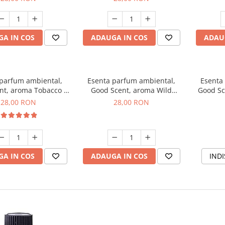
A IN COS
ADAUGA IN COS
ADAU
 parfum ambiental,
Esenta parfum ambiental,
Esenta
nt, aroma Tobacco &
Good Scent, aroma Wild
Good Sc
Vanilla, 20 g
Sailor, 20 g
28,00 RON
28,00 RON
A IN COS
ADAUGA IN COS
INDI