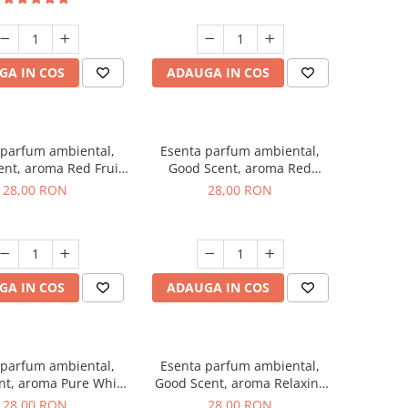
GA IN COS
ADAUGA IN COS
 parfum ambiental,
Esenta parfum ambiental,
nt, aroma Red Fruit
Good Scent, aroma Red
Bubble, 20 g
Grapes, 20 g
28,00 RON
28,00 RON
GA IN COS
ADAUGA IN COS
 parfum ambiental,
Esenta parfum ambiental,
nt, aroma Pure White
Good Scent, aroma Relaxing
Musc, 20 g
Lavender, 20 g
28,00 RON
28,00 RON