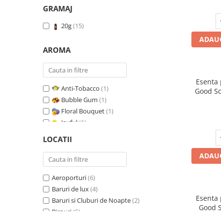
GRAMAJ
20g
(15)
ADAUG
AROMA
Esenta
Anti-Tobacco
(1)
Good Sc
Bubble Gum
(1)
Floral Bouquet
(1)
Joyful
(1)
Leather & Black Oudh
(1)
LOCATII
Marine Breeze
(1)
ADAUG
Orange & Fresh Cinnamon
(1)
Oriental Amber
(1)
Aeroporturi
(6)
Pure White Musc
(1)
Baruri de lux
(4)
Red Fruit Bubble
(1)
Esenta
Baruri si Cluburi de Noapte
(2)
Red Grapes
(1)
Good S
Birouri
(5)
Relaxing Lavender
(1)
T