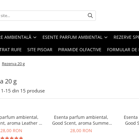
RE AMBIENTALĂ
ESENTE PARFUM AMBIENTAL
REZERVE S
TRAT RUFE
SITE PISOAR
PIRAMIDE OLFACTIVE
FORMULAR DE 
/
Rezerva 20 g
a 20 g
1-
15
din
15
produse
 parfum ambiental,
Esenta parfum ambiental,
Esenta
nt, aroma Leather &
Good Scent, aroma Summer
Good S
ack Oudh, 20 g
Melon, 20 g
B
28,00 RON
28,00 RON