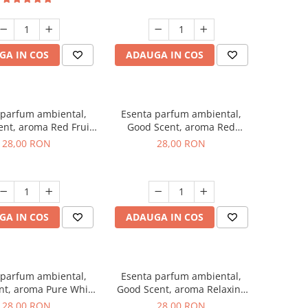
GA IN COS
ADAUGA IN COS
 parfum ambiental,
Esenta parfum ambiental,
nt, aroma Red Fruit
Good Scent, aroma Red
Bubble, 20 g
Grapes, 20 g
28,00 RON
28,00 RON
GA IN COS
ADAUGA IN COS
 parfum ambiental,
Esenta parfum ambiental,
nt, aroma Pure White
Good Scent, aroma Relaxing
Musc, 20 g
Lavender, 20 g
28,00 RON
28,00 RON