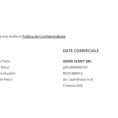
la mai multe in
Politica de Confidentialitate
DATE COMERCIALE
 Plata
GOOD SCENT SRL
e Retur
J2013000640167
Produselor
RO31486912
de Retur
str. Leandrului nr.8
Craiova, Dolj