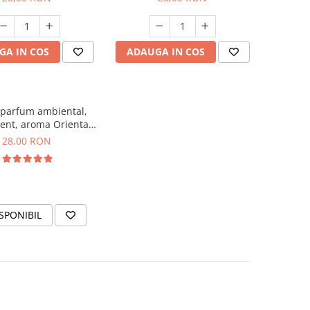
GA IN COS
ADAUGA IN COS
 parfum ambiental,
ent, aroma Oriental
Amber, 20 g
28,00 RON
SPONIBIL