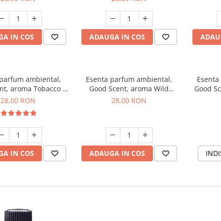
A IN COS
ADAUGA IN COS
ADAU
 parfum ambiental,
Esenta parfum ambiental,
Esenta
nt, aroma Tobacco &
Good Scent, aroma Wild
Good Sc
Vanilla, 20 g
Sailor, 20 g
28,00 RON
28,00 RON
A IN COS
ADAUGA IN COS
INDI