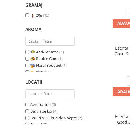
GRAMAJ
20g
(15)
ADAUG
AROMA
Esenta
Anti-Tobacco
(1)
Good Sc
Bubble Gum
(1)
Floral Bouquet
(1)
Joyful
(1)
Leather & Black Oudh
(1)
LOCATII
Marine Breeze
(1)
ADAUG
Orange & Fresh Cinnamon
(1)
Oriental Amber
(1)
Aeroporturi
(6)
Pure White Musc
(1)
Baruri de lux
(4)
Red Fruit Bubble
(1)
Esenta
Baruri si Cluburi de Noapte
(2)
Red Grapes
(1)
Good S
Birouri
(5)
Relaxing Lavender
(1)
T