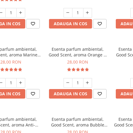
A IN COS
ADAUGA IN COS
ADAU
 parfum ambiental,
Esenta parfum ambiental,
Esenta
ent, aroma Marine
Good Scent, aroma Orange &
Good Sce
Breeze, 20 g
Fresh Cinnamon, 20 g
28,00 RON
28,00 RON
A IN COS
ADAUGA IN COS
ADAU
 parfum ambiental,
Esenta parfum ambiental,
Esenta
cent, aroma Anti-
Good Scent, aroma Bubble
Good Sce
obacco, 20 g
Gum, 20 g
28,00 RON
28,00 RON