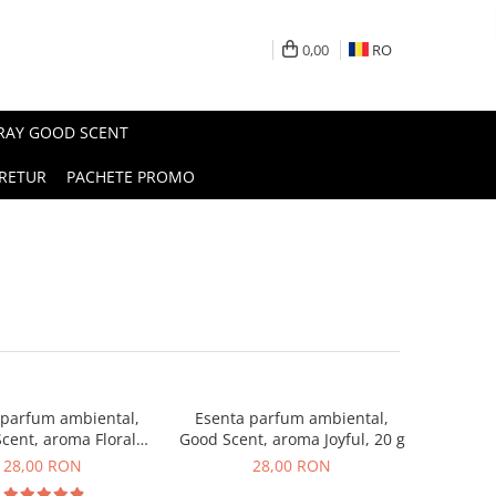
0,00
RO
PRAY GOOD SCENT
RETUR
PACHETE PROMO
 parfum ambiental,
Esenta parfum ambiental,
cent, aroma Floral
Good Scent, aroma Joyful, 20 g
ouquet, 20 g
28,00 RON
28,00 RON