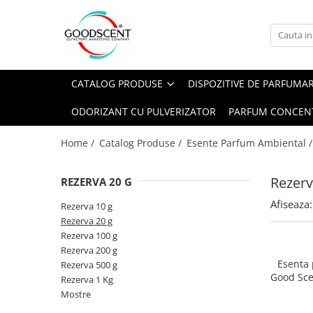
Catalog Produse
Dispozitive de Parfumare Ambientală
Esente Parfum Ambiental
Pachete Promo
Auto
Mostre
CATALOG PRODUSE
DISPOZITIVE DE PARFUMA
Dispozitive de Parfumare
Rezidențiale
Rezerva 10 g
Ambientală
ODORIZANT CU PULVERIZATOR
PARFUM CONCEN
Comerciale
Rezerva 20 g
Esente Parfum Ambiental
Industriale (HVAC)
Rezerva 100 g
Home /
Catalog Produse /
Esente Parfum Ambiental 
Rezerve Spray Good Scent
Rezerva 200 g
Odorizant cu Pulverizator
Rezerv
REZERVA 20 G
Rezerva 500 g
Parfum Concentrat Rufe
Afiseaza:
Rezerva 1 Kg
Rezerva 10 g
Site Pisoar
Rezerva 20 g
Rezerva 100 g
Rezerva 200 g
Esenta
Rezerva 500 g
Good Sce
Rezerva 1 Kg
Bl
Mostre