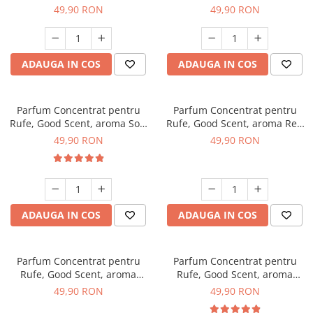
Ylang, 200gr, cu pompita
Tropical Mood, 200gr, cu
49,90 RON
49,90 RON
dozare
pompita dozare
ADAUGA IN COS
ADAUGA IN COS
Parfum Concentrat pentru
Parfum Concentrat pentru
Rufe, Good Scent, aroma Soft
Rufe, Good Scent, aroma Red
& Fresh, 200gr, cu pompita
Fruits & Musk, 200gr, cu
49,90 RON
49,90 RON
dozare
pompita dozare
ADAUGA IN COS
ADAUGA IN COS
Parfum Concentrat pentru
Parfum Concentrat pentru
Rufe, Good Scent, aroma
Rufe, Good Scent, aroma
Smell of Sunshine, 200gr, cu
Oriental Cuddles, 200gr, cu
49,90 RON
49,90 RON
pompita dozare
pompita dozare