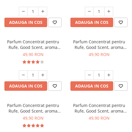
ADAUGA IN COS
ADAUGA IN COS
Parfum Concentrat pentru
Parfum Concentrat pentru
Rufe, Good Scent, aroma
Rufe, Good Scent, aroma
Orchid & Cashmere Wood,
Diamond Flowers, 200gr, cu
49,90 RON
49,90 RON
200gr, cu pompita dozare
pompita dozare
ADAUGA IN COS
ADAUGA IN COS
Parfum Concentrat pentru
Parfum Concentrat pentru
Rufe, Good Scent, aroma
Rufe, Good Scent, aroma
Capri, 200gr, cu pompita
Hypnotic Eyes, 200gr, cu
49,90 RON
49,90 RON
dozare
pompita dozare