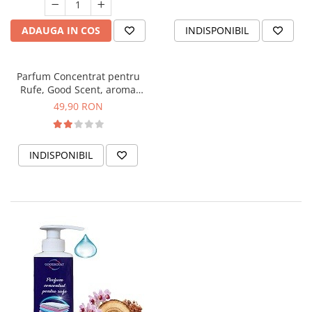
ADAUGA IN COS
INDISPONIBIL
Parfum Concentrat pentru
Rufe, Good Scent, aroma
Rouge, 200gr, cu pompita
49,90 RON
dozare
INDISPONIBIL