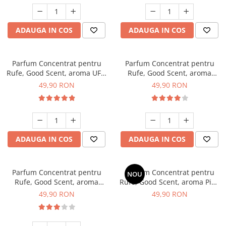
ADAUGA IN COS
ADAUGA IN COS
Parfum Concentrat pentru
Parfum Concentrat pentru
Rufe, Good Scent, aroma UFO
Rufe, Good Scent, aroma
alien, 200gr, cu pompita
Stylish Boss, 200gr, cu
49,90 RON
49,90 RON
dozare
pompita dozare
ADAUGA IN COS
ADAUGA IN COS
Parfum Concentrat pentru
Parfum Concentrat pentru
NOU
Rufe, Good Scent, aroma
Rufe, Good Scent, aroma Pink
Tobacco & Vanilla, 200gr, cu
Cloud, 200g, cu pompita
49,90 RON
49,90 RON
pompita dozare
dozare