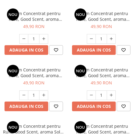
Parfum Concentrat pentru
Parfum Concentrat pentru
NOU
NOU
Rufe, Good Scent, aroma
Rufe, Good Scent, aroma
Oriental Dreams, 200g, cu
Victorious Life, 200g, cu
49,90 RON
49,90 RON
pompita dozare
pompita dozare
ADAUGA IN COS
ADAUGA IN COS
Parfum Concentrat pentru
Parfum Concentrat pentru
NOU
NOU
Rufe, Good Scent, aroma
Rufe, Good Scent, aroma
Noble Peony, 200gr, cu
Sweet Hug, 200gr, cu pompita
49,90 RON
49,90 RON
pompita dozare
dozare
ADAUGA IN COS
ADAUGA IN COS
Parfum Concentrat pentru
Parfum Concentrat pentru
NOU
NOU
Rufe, Good Scent, aroma Solar
Rufe, Good Scent, aroma