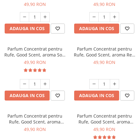
Ylang, 200gr, cu pompita
Tropical Mood, 200gr, cu
49,90 RON
49,90 RON
dozare
pompita dozare
ADAUGA IN COS
ADAUGA IN COS
Parfum Concentrat pentru
Parfum Concentrat pentru
Rufe, Good Scent, aroma Soft
Rufe, Good Scent, aroma Red
& Fresh, 200gr, cu pompita
Fruits & Musk, 200gr, cu
49,90 RON
49,90 RON
dozare
pompita dozare
ADAUGA IN COS
ADAUGA IN COS
Parfum Concentrat pentru
Parfum Concentrat pentru
Rufe, Good Scent, aroma
Rufe, Good Scent, aroma
Smell of Sunshine, 200gr, cu
Oriental Cuddles, 200gr, cu
49,90 RON
49,90 RON
pompita dozare
pompita dozare