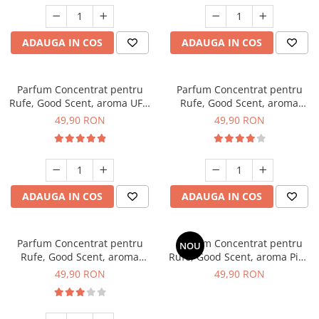
ADAUGA IN COS
ADAUGA IN COS
Parfum Concentrat pentru
Parfum Concentrat pentru
Rufe, Good Scent, aroma UFO
Rufe, Good Scent, aroma
alien, 200gr, cu pompita
Stylish Boss, 200gr, cu
49,90 RON
49,90 RON
dozare
pompita dozare
ADAUGA IN COS
ADAUGA IN COS
Parfum Concentrat pentru
Parfum Concentrat pentru
NOU
Rufe, Good Scent, aroma
Rufe, Good Scent, aroma Pink
Tobacco & Vanilla, 200gr, cu
Cloud, 200g, cu pompita
49,90 RON
49,90 RON
pompita dozare
dozare