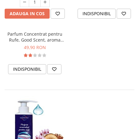
ADAUGA IN COS
INDISPONIBIL
Parfum Concentrat pentru
Rufe, Good Scent, aroma
Rouge, 200gr, cu pompita
49,90 RON
dozare
INDISPONIBIL