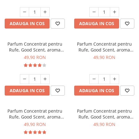
ADAUGA IN COS
ADAUGA IN COS
Parfum Concentrat pentru
Parfum Concentrat pentru
Rufe, Good Scent, aroma
Rufe, Good Scent, aroma
Orchid & Cashmere Wood,
Diamond Flowers, 200gr, cu
49,90 RON
49,90 RON
200gr, cu pompita dozare
pompita dozare
ADAUGA IN COS
ADAUGA IN COS
Parfum Concentrat pentru
Parfum Concentrat pentru
Rufe, Good Scent, aroma
Rufe, Good Scent, aroma
Capri, 200gr, cu pompita
Hypnotic Eyes, 200gr, cu
49,90 RON
49,90 RON
dozare
pompita dozare