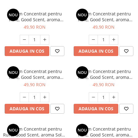
Parfum Concentrat pentru
Parfum Concentrat pentru
NOU
NOU
Rufe, Good Scent, aroma
Rufe, Good Scent, aroma
Oriental Dreams, 200g, cu
Victorious Life, 200g, cu
49,90 RON
49,90 RON
pompita dozare
pompita dozare
ADAUGA IN COS
ADAUGA IN COS
Parfum Concentrat pentru
Parfum Concentrat pentru
NOU
NOU
Rufe, Good Scent, aroma
Rufe, Good Scent, aroma
Noble Peony, 200gr, cu
Sweet Hug, 200gr, cu pompita
49,90 RON
49,90 RON
pompita dozare
dozare
ADAUGA IN COS
ADAUGA IN COS
Parfum Concentrat pentru
Parfum Concentrat pentru
NOU
NOU
Rufe, Good Scent, aroma Solar
Rufe, Good Scent, aroma