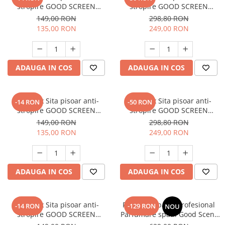
stropire GOOD SCREEN
stropire GOOD SCREEN
PowerFresh 30+, Purple Berry
PROScent 60+, Lavender
149,00 RON
298,80 RON
135,00 RON
249,00 RON
ADAUGA IN COS
ADAUGA IN COS
SET: 10 x Sita pisoar anti-
SET: 12 x Sita pisoar anti-
-14 RON
-50 RON
stropire GOOD SCREEN
stropire GOOD SCREEN
PowerFresh 30+, Lavender
PROScent 60+, Citrus
149,00 RON
298,80 RON
135,00 RON
249,00 RON
ADAUGA IN COS
ADAUGA IN COS
SET: 10 x Sita pisoar anti-
PACHET: Aparat Profesional
-14 RON
-129 RON
NOU
stropire GOOD SCREEN
Parfumare spatii Good Scent
PowerFresh 30+, Citrus
GS480, culoare alba cu 500 g