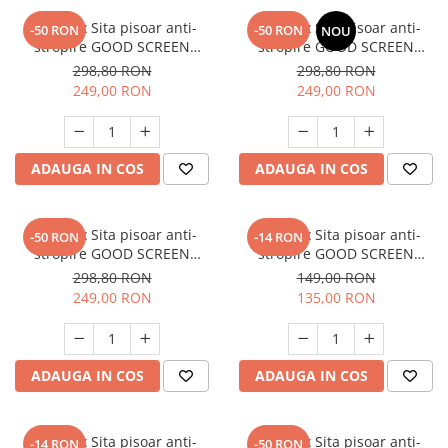
SET: 12 x Sita pisoar anti-
SET: 12 x Sita pisoar anti-
-50 RON
-50 RON
NOU
stropire GOOD SCREEN
stropire GOOD SCREEN
PROScent 60+, Melon
PROScent 60+, Fresh Breeze
298,80 RON
298,80 RON
249,00 RON
249,00 RON
ADAUGA IN COS
ADAUGA IN COS
SET: 12 x Sita pisoar anti-
SET: 10 x Sita pisoar anti-
-50 RON
-14 RON
stropire GOOD SCREEN
stropire GOOD SCREEN
PROScent 60+, Purple Berry
PowerFresh 30+, Melon
298,80 RON
149,00 RON
249,00 RON
135,00 RON
ADAUGA IN COS
ADAUGA IN COS
SET: 10 x Sita pisoar anti-
SET: 12 x Sita pisoar anti-
-14 RON
-50 RON