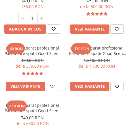
149,00 RON
629,00 RON
esenta inclusa
135,00 RON
de la 500,00 RON
ADAUGA IN COS
VEZI VARIANTE
PACHET: Aparat profesional
PACHET: Aparat profesional
-60 RON
-170 RON
Parfumare spatii Good Scent
Parfumare spatii Good Scent
GS 100, culoare alb si negru
GS1500 Luxury, culoare negra,
439,00 RON
1.310,00 RON
cu rezerva inclusa
cu rezerva inclusa
de la 379,00 RON
de la 1.100,00 RON
VEZI VARIANTE
VEZI VARIANTE
PACHET: Aparat profesional
-119 RON
Parfumare spatii Good Scent
GS 100, culoare alb si negru si
749,00 RON
5 rezerve de 100 g incluse
de la 650,00 RON