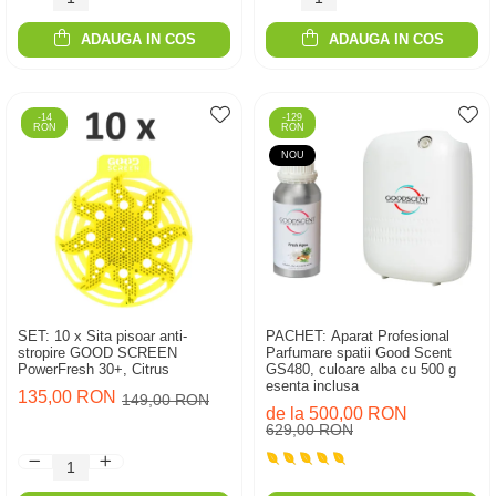
ADAUGA IN COS
ADAUGA IN COS
-14
-129
RON
RON
NOU
SET: 10 x Sita pisoar anti-
PACHET: Aparat Profesional
stropire GOOD SCREEN
Parfumare spatii Good Scent
PowerFresh 30+, Citrus
GS480, culoare alba cu 500 g
esenta inclusa
135,00 RON
149,00 RON
de la 500,00 RON
629,00 RON