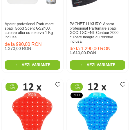
Aparat profesional Parfumare
PACHET LUXURY: Aparat
spatii Good Scent GS2400,
profesional Parfumare spatii
culoare alba cu rezerva 1 Kg
GOOD SCENT Contour 2000,
inclusa
culoare neagra cu rezerva
inclusa
de la 990,00 RON
1.370,00 RON
de la 1.290,00 RON
1.610,00 RON
VEZI VARIANTE
VEZI VARIANTE
-50
-50
RON
RON
NOU