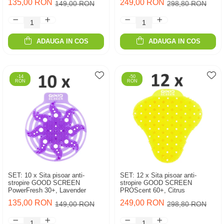
135,00 RON
249,00 RON
149,00 RON
298,80 RON
ADAUGA IN COS
ADAUGA IN COS
-14
-50
RON
RON
SET: 10 x Sita pisoar anti-
SET: 12 x Sita pisoar anti-
stropire GOOD SCREEN
stropire GOOD SCREEN
PowerFresh 30+, Lavender
PROScent 60+, Citrus
135,00 RON
249,00 RON
149,00 RON
298,80 RON