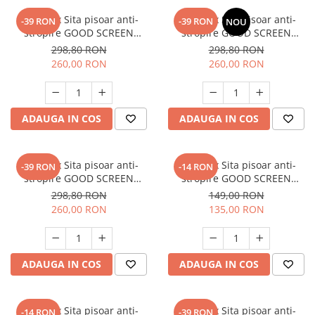
SET: 12 x Sita pisoar anti-
SET: 12 x Sita pisoar anti-
-39 RON
-39 RON
NOU
stropire GOOD SCREEN
stropire GOOD SCREEN
PROScent 60+, Melon
PROScent 60+, Fresh Breeze
298,80 RON
298,80 RON
260,00 RON
260,00 RON
ADAUGA IN COS
ADAUGA IN COS
SET: 12 x Sita pisoar anti-
SET: 10 x Sita pisoar anti-
-39 RON
-14 RON
stropire GOOD SCREEN
stropire GOOD SCREEN
PROScent 60+, Purple Berry
PowerFresh 30+, Melon
298,80 RON
149,00 RON
260,00 RON
135,00 RON
ADAUGA IN COS
ADAUGA IN COS
SET: 10 x Sita pisoar anti-
SET: 12 x Sita pisoar anti-
-14 RON
-39 RON