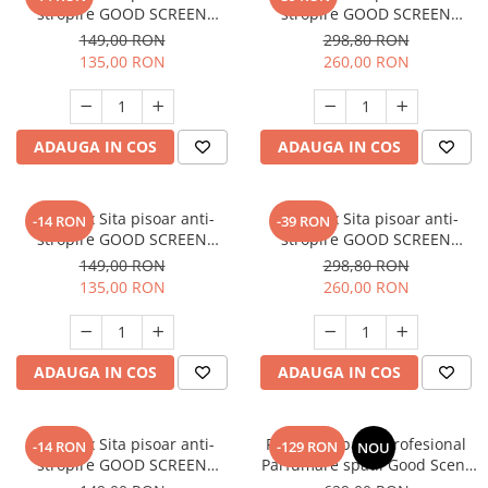
stropire GOOD SCREEN
stropire GOOD SCREEN
PowerFresh 30+, Purple Berry
PROScent 60+, Lavender
149,00 RON
298,80 RON
135,00 RON
260,00 RON
ADAUGA IN COS
ADAUGA IN COS
SET: 10 x Sita pisoar anti-
SET: 12 x Sita pisoar anti-
-14 RON
-39 RON
stropire GOOD SCREEN
stropire GOOD SCREEN
PowerFresh 30+, Lavender
PROScent 60+, Citrus
149,00 RON
298,80 RON
135,00 RON
260,00 RON
ADAUGA IN COS
ADAUGA IN COS
SET: 10 x Sita pisoar anti-
PACHET: Aparat Profesional
-14 RON
-129 RON
NOU
stropire GOOD SCREEN
Parfumare spatii Good Scent
PowerFresh 30+, Citrus
GS480, culoare alba cu 500 g