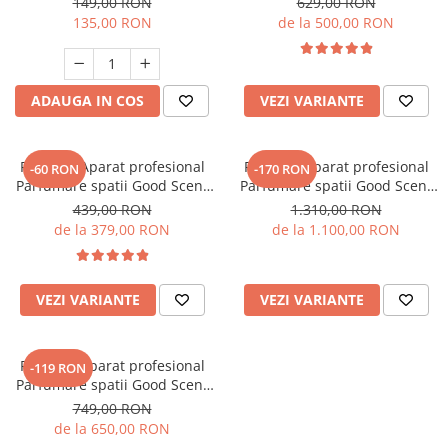
149,00 RON
629,00 RON
esenta inclusa
135,00 RON
de la 500,00 RON
ADAUGA IN COS
VEZI VARIANTE
PACHET: Aparat profesional
PACHET: Aparat profesional
-60 RON
-170 RON
Parfumare spatii Good Scent
Parfumare spatii Good Scent
GS 100, culoare alb si negru
GS1500 Luxury, culoare negra,
439,00 RON
1.310,00 RON
cu rezerva inclusa
cu rezerva inclusa
de la 379,00 RON
de la 1.100,00 RON
VEZI VARIANTE
VEZI VARIANTE
PACHET: Aparat profesional
-119 RON
Parfumare spatii Good Scent
GS 100, culoare alb si negru si
749,00 RON
5 rezerve de 100 g incluse
de la 650,00 RON