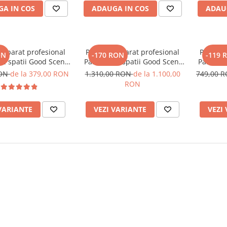
A IN COS
ADAUGA IN COS
ADAU
 Aparat profesional
PACHET: Aparat profesional
PACHET:
ON
-170 RON
-119 
e spatii Good Scent
Parfumare spatii Good Scent
Parfumar
culoare alb si negru
GS1500 Luxury, culoare negra,
GS 100, c
RON
de la 379,00 RON
1.310,00 RON
de la 1.100,00
749,00 
rezerva inclusa
cu rezerva inclusa
5 rezer
RON
VARIANTE
VEZI VARIANTE
VEZI