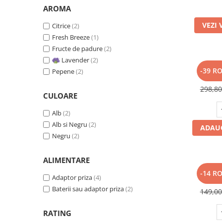
AROMA
VEZI 
Citrice
(2)
Fresh Breeze
(1)
Fructe de padure
(2)
Lavender
(2)
SET: 12
-39 R
Pepene
(2)
strop
PROScen
298,8
CULOARE
Alb
(2)
Alb si Negru
(2)
ADAUG
Negru
(2)
ALIMENTARE
SET: 10
-14 R
Adaptor priza
(4)
strop
Baterii sau adaptor priza
(2)
PowerFr
149,0
RATING