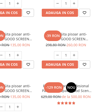
GA IN COS
ADAUGA IN COS
 x Sita pisoar anti-
SET: 12 x Sita pisoar anti-
ON
-39 RON
ire GOOD SCREEN
stropire GOOD SCREEN
sh 30+, Purple Berry
PROScent 60+, Lavender
0 RON
135,00 RON
298,80 RON
260,00 RON
GA IN COS
ADAUGA IN COS
 x Sita pisoar anti-
PACHET: Aparat Profesional
ON
-129 RON
NOU
ire GOOD SCREEN
Parfumare spatii Good Scent
Fresh 30+, Citrus
GS480, culoare alba cu 500 g
0 RON
135,00 RON
629,00 RON
de la 500,00 RON
esenta inclusa