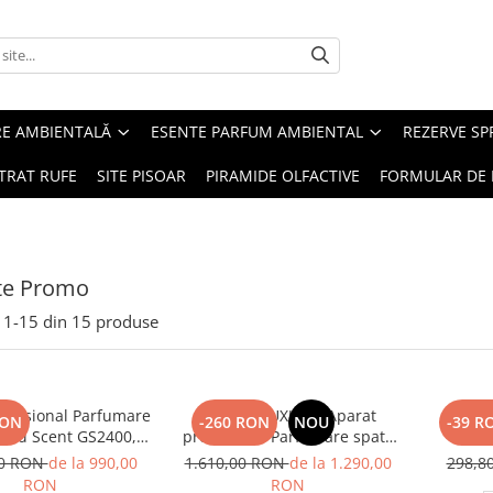
RE AMBIENTALĂ
ESENTE PARFUM AMBIENTAL
REZERVE S
TRAT RUFE
SITE PISOAR
PIRAMIDE OLFACTIVE
FORMULAR DE 
te Promo
1-
15
din
15
produse
rofesional Parfumare
PACHET LUXURY: Aparat
SET: 12
RON
-260 RON
NOU
-39 R
Good Scent GS2400,
profesional Parfumare spatii
strop
alba cu rezerva 1 Kg
GOOD SCENT Contour 2000,
PROS
00 RON
de la 990,00
1.610,00 RON
de la 1.290,00
298,8
inclusa
culoare neagra cu rezerva
RON
RON