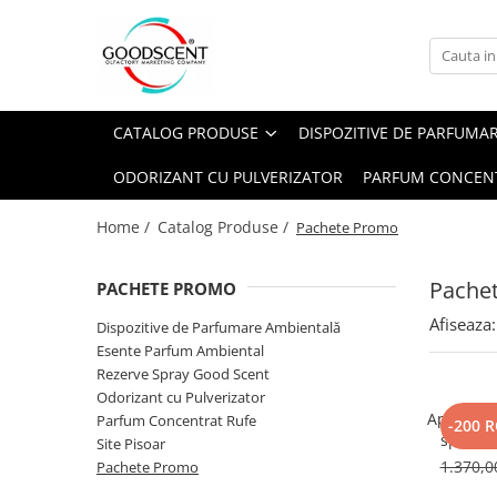
Catalog Produse
Dispozitive de Parfumare Ambientală
Esente Parfum Ambiental
Pachete Promo
Auto
Mostre
CATALOG PRODUSE
DISPOZITIVE DE PARFUMA
Dispozitive de Parfumare
Rezidențiale
Rezerva 10 g
Ambientală
ODORIZANT CU PULVERIZATOR
PARFUM CONCEN
Comerciale
Rezerva 20 g
Esente Parfum Ambiental
Industriale (HVAC)
Rezerva 100 g
Home /
Catalog Produse /
Pachete Promo
Rezerve Spray Good Scent
Rezerva 200 g
Odorizant cu Pulverizator
Pache
PACHETE PROMO
Rezerva 500 g
Parfum Concentrat Rufe
Afiseaza:
Rezerva 1 Kg
Dispozitive de Parfumare Ambientală
Site Pisoar
Esente Parfum Ambiental
Rezerve Spray Good Scent
Odorizant cu Pulverizator
Aparat p
Parfum Concentrat Rufe
-200 
spatii 
Site Pisoar
culoare 
1.370,
Pachete Promo