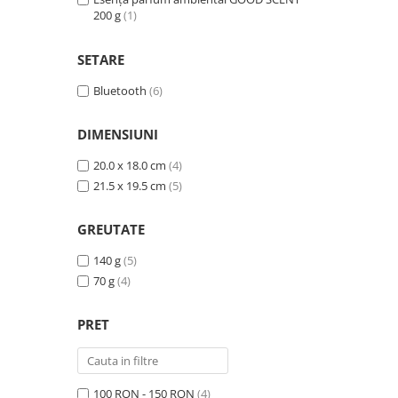
200 g
(1)
Esență parfum ambiental GOOD SCENT
500 g
(3)
SETARE
Bluetooth
(6)
DIMENSIUNI
20.0 x 18.0 cm
(4)
21.5 x 19.5 cm
(5)
GREUTATE
140 g
(5)
70 g
(4)
PRET
100 RON - 150 RON
(4)