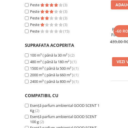
ADAUG
Peste
(3)
Peste
(3)
Peste
(3)
Peste
(3)
PACHET:
-60 R
Peste
(15)
Parfumar
GS 100, 
439,00 
SUPRAFATA ACOPERITA
cu 
100 m³ ( până la 30 m² )
(2)
VEZI 
480 m³ ( până la 180 m² )
(1)
1500 m³ ( până la 500 m² )
(1)
2000 m³ ( până la 660 m² )
(1)
2400 m³ ( până la 800 m² )
(1)
COMPATIBIL CU
Esență parfum ambiental GOOD SCENT 1
Kg
(2)
Esență parfum ambiental GOOD SCENT
100 g
(2)
Esență parfum ambiental GOOD SCENT