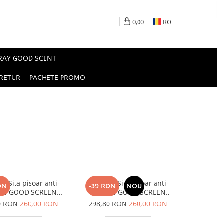
0,00
RO
PRAY GOOD SCENT
RETUR
PACHETE PROMO
 x Sita pisoar anti-
SET: 12 x Sita pisoar anti-
ON
-39 RON
NOU
ire GOOD SCREEN
stropire GOOD SCREEN
cent 60+, Melon
PROScent 60+, Fresh Breeze
0 RON
260,00 RON
298,80 RON
260,00 RON