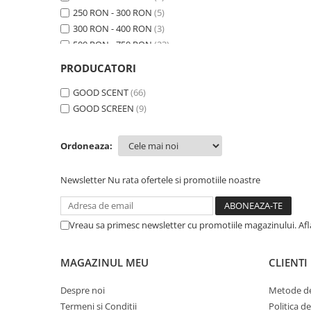
250 RON - 300 RON
(5)
300 RON - 400 RON
(3)
500 RON - 750 RON
(23)
750 RON - 1000 RON
(1)
PRODUCATORI
Peste 1000 RON
(39)
GOOD SCENT
(66)
GOOD SCREEN
(9)
Ordoneaza:
Newsletter
Nu rata ofertele si promotiile noastre
Vreau sa primesc newsletter cu promotiile magazinului. Af
MAGAZINUL MEU
CLIENTI
Despre noi
Metode de
Termeni si Conditii
Politica d