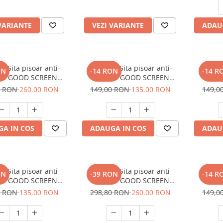
inclusa
VARIANTE
VEZI VARIANTE
ADAU
 x Sita pisoar anti-
SET: 10 x Sita pisoar anti-
SET: 10
ON
-14 RON
-14 R
ire GOOD SCREEN
stropire GOOD SCREEN
strop
t 60+, Purple Berry
PowerFresh 30+, Melon
PowerFre
0 RON
260,00 RON
149,00 RON
135,00 RON
149,0
A IN COS
ADAUGA IN COS
ADAU
 x Sita pisoar anti-
SET: 12 x Sita pisoar anti-
SET: 10
ON
-39 RON
-14 R
ire GOOD SCREEN
stropire GOOD SCREEN
strop
esh 30+, Lavender
PROScent 60+, Citrus
Power
0 RON
135,00 RON
298,80 RON
260,00 RON
149,0