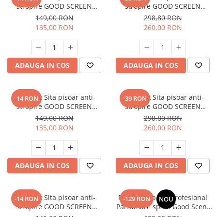
stropire GOOD SCREEN
stropire GOOD SCREEN
PowerFresh 30+, Purple Berry
PROScent 60+, Lavender
149,00 RON
298,80 RON
135,00 RON
260,00 RON
ADAUGA IN COS
ADAUGA IN COS
SET: 10 x Sita pisoar anti-
SET: 12 x Sita pisoar anti-
-14 RON
-39 RON
stropire GOOD SCREEN
stropire GOOD SCREEN
PowerFresh 30+, Lavender
PROScent 60+, Citrus
149,00 RON
298,80 RON
135,00 RON
260,00 RON
ADAUGA IN COS
ADAUGA IN COS
SET: 10 x Sita pisoar anti-
PACHET: Aparat Profesional
-14 RON
-129 RON
NOU
stropire GOOD SCREEN
Parfumare spatii Good Scent
PowerFresh 30+, Citrus
GS480, culoare alba cu 500 g