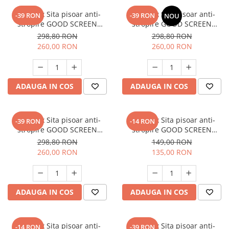
SET: 12 x Sita pisoar anti-
SET: 12 x Sita pisoar anti-
-39 RON
-39 RON
NOU
stropire GOOD SCREEN
stropire GOOD SCREEN
PROScent 60+, Melon
PROScent 60+, Fresh Breeze
298,80 RON
298,80 RON
260,00 RON
260,00 RON
ADAUGA IN COS
ADAUGA IN COS
SET: 12 x Sita pisoar anti-
SET: 10 x Sita pisoar anti-
-39 RON
-14 RON
stropire GOOD SCREEN
stropire GOOD SCREEN
PROScent 60+, Purple Berry
PowerFresh 30+, Melon
298,80 RON
149,00 RON
260,00 RON
135,00 RON
ADAUGA IN COS
ADAUGA IN COS
SET: 10 x Sita pisoar anti-
SET: 12 x Sita pisoar anti-
-14 RON
-39 RON