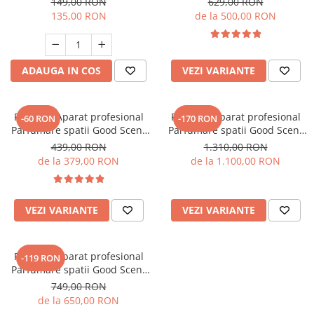
149,00 RON
629,00 RON
esenta inclusa
135,00 RON
de la 500,00 RON
ADAUGA IN COS
VEZI VARIANTE
PACHET: Aparat profesional
PACHET: Aparat profesional
-60 RON
-170 RON
Parfumare spatii Good Scent
Parfumare spatii Good Scent
GS 100, culoare alb si negru
GS1500 Luxury, culoare negra,
439,00 RON
1.310,00 RON
cu rezerva inclusa
cu rezerva inclusa
de la 379,00 RON
de la 1.100,00 RON
VEZI VARIANTE
VEZI VARIANTE
PACHET: Aparat profesional
-119 RON
Parfumare spatii Good Scent
GS 100, culoare alb si negru si
749,00 RON
5 rezerve de 100 g incluse
de la 650,00 RON